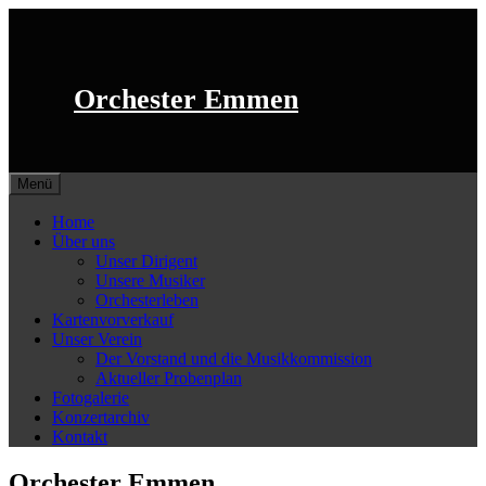
Springe
zum
Inhalt
Orchester Emmen
Menü
Home
Über uns
Unser Dirigent
Unsere Musiker
Orchesterleben
Kartenvorverkauf
Unser Verein
Der Vorstand und die Musikkommission
Aktueller Probenplan
Fotogalerie
Konzertarchiv
Kontakt
Orchester Emmen