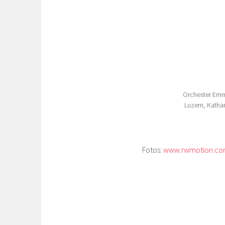
Orchester Emm
Luzern, Kathar
Fotos:
www.rwmotion.c