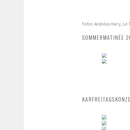
Fotos: Andréas Härry, L
SOMMERMATINÉE 2
KARFREITAGSKONZ