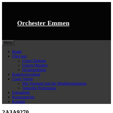
Springe
zum
Inhalt
Orchester Emmen
Menü
Home
Über uns
Unser Dirigent
Unsere Musiker
Orchesterleben
Kartenvorverkauf
Unser Verein
Der Vorstand und die Musikkommission
Aktueller Probenplan
Fotogalerie
Konzertarchiv
Kontakt
2A3A9270